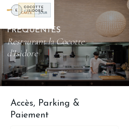
Panneau de gestion des cookies
CARTE
JOUR
QUESTIONS
FRÉQUENTES
Restaurant la Cocotte
d'Isidore
Accès, Parking &
Paiement