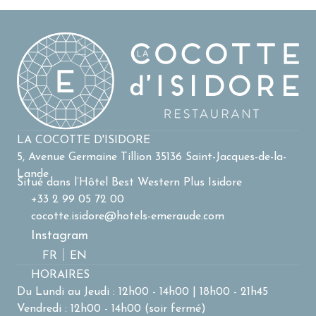
14h00 et de 18h00 à 21h45, ainsi que le vendredi de
groupes : nous étudierons votre projet avec plaisir.
12h00 à 14h00 (le vendredi soir est fermé). Le samedi
et le dimanche, le restaurant est fermé, sauf pour les
groupes à partir de 20 personnes. Pour réserver votre
table, rendez-vous sur notre module de réservation en
ligne ou appelez-nous au +33 2 99 05 72 00.
LA COCOTTE D'ISIDORE
5, Avenue Germaine Tillion 35136 Saint-Jacques-de-la-
Lande
Situé dans l’Hôtel Best Western Plus Isidore
+33 2 99 05 72 00
cocotte.isidore@hotels-emeraude.com
Instagram
FR
EN
HORAIRES
Du Lundi au Jeudi : 12h00 - 14h00 | 18h00 - 21h45
Vendredi : 12h00 - 14h00 (soir fermé)